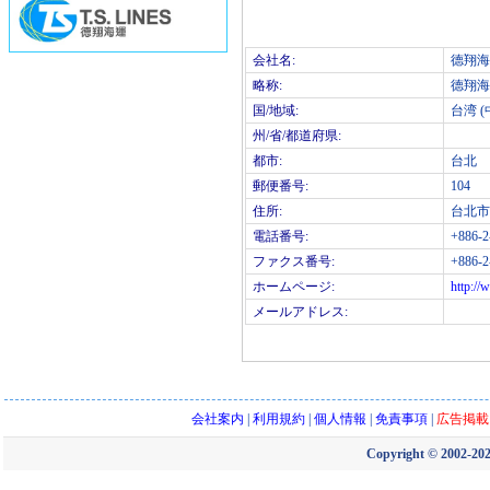
会社名:
德翔海
略称:
德翔海
国/地域:
台湾 (
州/省/都道府県:
都市:
台北
郵便番号:
104
住所:
台北市
電話番号:
+886-2
ファクス番号:
+886-2
ホームページ:
http://
メールアドレス:
会社案内
|
利用規約
|
個人情報
|
免責事項
|
広告掲載
Copyright © 2002-202